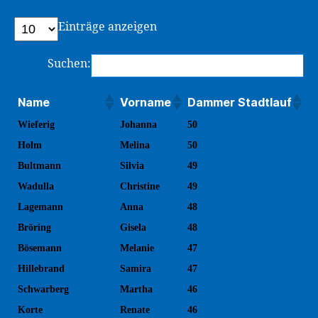
Einträge anzeigen
Suchen:
Name
Vorname
Dammer Stadtlauf
Wieferig
Johanna
50
Holm
Melina
50
Bultmann
Silvia
49
Wadulla
Christine
49
Lagemann
Anna
48
Bröring
Gisela
48
Bösemann
Melanie
47
Hillebrand
Samira
47
Schwarberg
Martha
46
Korte
Renate
46