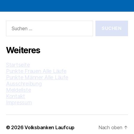
Suche
nach:
Weiteres
Startseite
Punkte Frauen Alle Läufe
Punkte Männer Alle Läufe
Ausschreibung
Meldeliste
Kontakt
Impressum
© 2026
Volksbanken Laufcup
Nach oben
↑