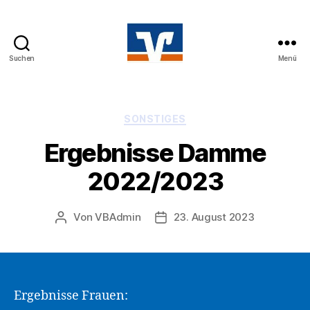
Suchen
Menü
Volksbanken
Laufcup
Kategorien
SONSTIGES
Ergebnisse Damme
2022/2023
Von
VBAdmin
23. August 2023
Beitragsautor
Veröffentlichungsdatum
Ergebnisse Frauen: