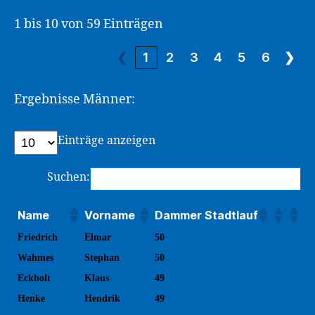
1 bis 10 von 59 Einträgen
❮
1
2
3
4
5
6
❯
Ergebnisse Männer:
Einträge anzeigen
Suchen:
Name
Vorname
Dammer Stadtlauf
Friedrich
Elmar
50
Wahmes
Stephan
50
Eckholt
Klaus
49
Henke
Hendrik
49