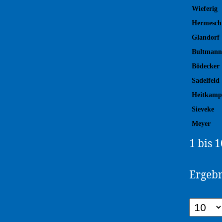
Wieferig
Hermesch
Glandorf
Bultmann
Bödecker
Sadelfeld
Heitkamp
Sieveke
Meyer
1 bis 
Ergeb