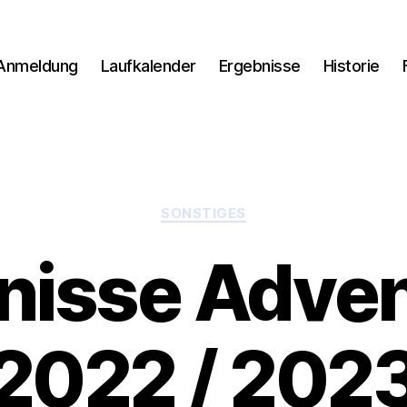
Anmeldung
Laufkalender
Ergebnisse
Historie
Kategorien
SONSTIGES
nisse Adven
2022 / 202