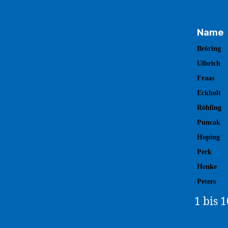
Name
Name
Bröring
Ulbrich
Fraas
Eckholt
Röhling
Puncak
Hoping
Perk
Henke
Peters
1 bis 