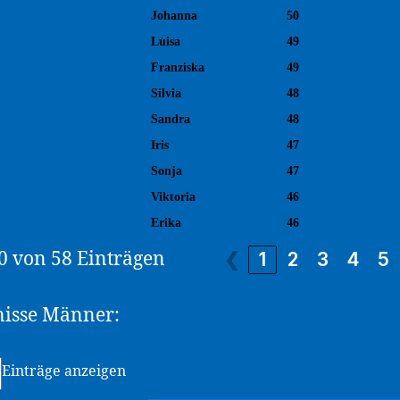
Johanna
50
Luisa
49
Franziska
49
Silvia
48
Sandra
48
Iris
47
Sonja
47
Viktoria
46
Erika
46
10 von 58 Einträgen
❮
1
2
3
4
5
nisse Männer:
Einträge anzeigen