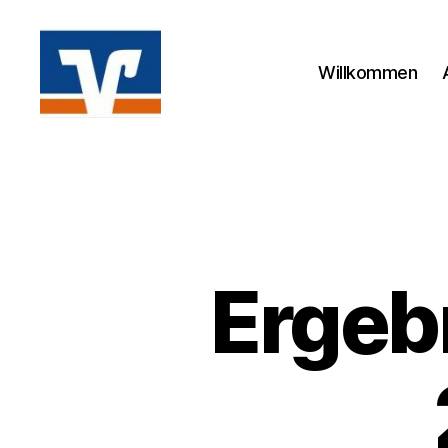
Willkommen
Volksbanken
Laufcup
Ergeb