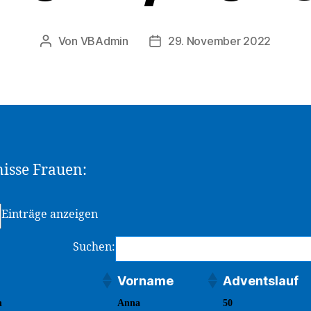
Von
VBAdmin
29. November 2022
Beitragsautor
Veröffentlichungsdatum
isse Frauen:
Einträge anzeigen
Suchen:
Vorname
Adventslauf
Vorname
Adventslauf
n
Anna
50