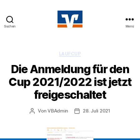
Suchen
Menü
Volksbanken
Laufcup
Kategorien
LAUFCUP
Die Anmeldung für den
Cup 2021/2022 ist jetzt
freigeschaltet
Von
VBAdmin
28. Juli 2021
Beitragsautor
Veröffentlichungsdatum