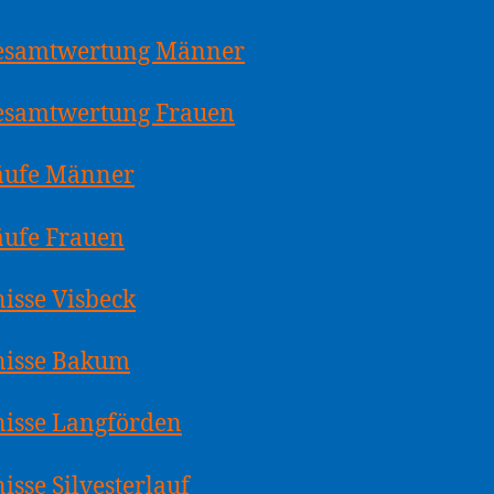
esamtwertung Männer
esamtwertung Frauen
Läufe Männer
äufe Frauen
isse Visbeck
nisse Bakum
isse Langförden
isse Silvesterlauf