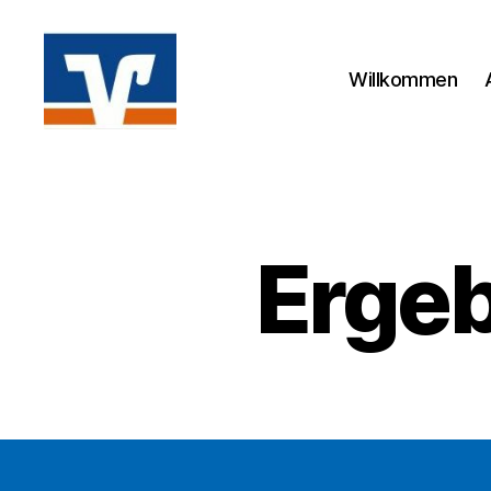
Willkommen
Volksbanken
Laufcup
Erge